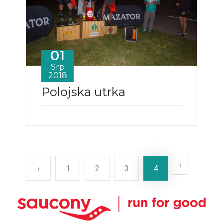
01
Srp
2018
Polojska utrka
›
‹
1
2
3
4