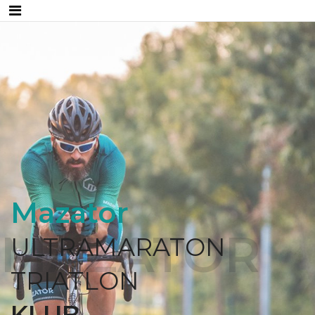
Mazator
ULTRAMARATON
TRIATLON
KLUB