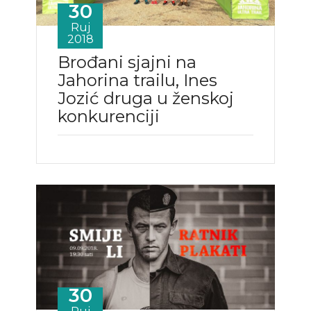
30
Ruj
2018
Brođani sjajni na
Jahorina trailu, Ines
Jozić druga u ženskoj
konkurenciji
30