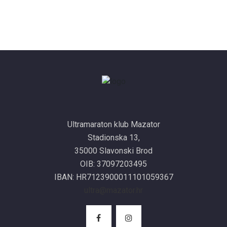
Ultramaraton klub Mazator
Stadionska 13,
35000 Slavonski Brod
OIB: 37097203495
IBAN: HR7123900011101059367
ultra@mazator.hr