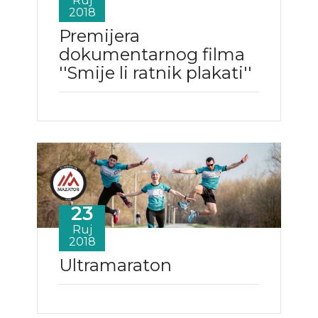
Ruj
2018
Premijera
dokumentarnog filma
''Smije li ratnik plakati''
23
Ruj
2018
Ultramaraton