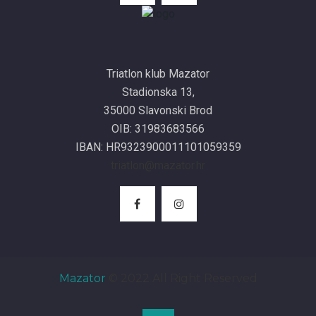
Triatlon klub Mazator
Stadionska 13,
35000 Slavonski Brod
OIB: 31983683566
IBAN: HR9323900011101059359
triatlon@mazator.hr
Mazator
© 2022 All Right Reserved