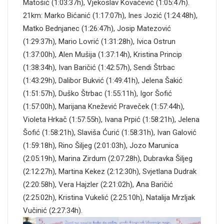
Matošić (1:03:37h), Vjekoslav Kovačević (1:05:47h).
21km: Marko Bićanić (1:17:07h), Ines Jozić (1:24:48h),
Matko Bednjanec (1:26:47h), Josip Matezović
(1:29:37h), Mario Lovrić (1:31:28h), Ivica Ostrun
(1:37:00h), Alen Mušija (1:37:14h), Kristina Princip
(1:38:34h), Ivan Baričić (1:42:57h), Sendi Štrbac
(1:43:29h), Dalibor Bukvić (1:49:41h), Jelena Šakić
(1:51:57h), Duško Štrbac (1:55:11h), Igor Šofić
(1:57:00h), Marijana Knežević Praveček (1:57:44h),
Violeta Hrkač (1:57:55h), Ivana Prpić (1:58:21h), Jelena
Šofić (1:58:21h), Slaviša Ćurić (1:58:31h), Ivan Galović
(1:59:18h), Rino Šiljeg (2:01:03h), Jozo Marunica
(2:05:19h), Marina Zirdum (2:07:28h), Dubravka Šiljeg
(2:12:27h), Martina Kekez (2:12:30h), Svjetlana Dudrak
(2:20:58h), Vera Hajzler (2:21:02h), Ana Baričić
(2:25:02h), Kristina Vukelić (2:25:10h), Natalija Mrzljak
Vučinić (2:27:34h).