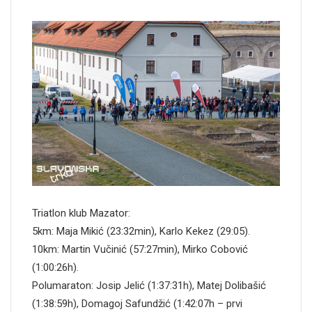
Triatlon klub Mazator:
5km: Maja Mikić (23:32min), Karlo Kekez (29:05).
10km: Martin Vučinić (57:27min), Mirko Cobović
(1:00:26h).
Polumaraton: Josip Jelić (1:37:31h), Matej Dolibašić
(1:38:59h), Domagoj Safundžić (1:42:07h – prvi