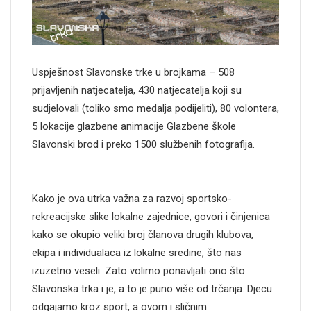
Uspješnost Slavonske trke u brojkama – 508
prijavljenih natjecatelja, 430 natjecatelja koji su
sudjelovali (toliko smo medalja podijeliti), 80 volontera,
5 lokacije glazbene animacije Glazbene škole
Slavonski brod i preko 1500 službenih fotografija.
Kako je ova utrka važna za razvoj sportsko-
rekreacijske slike lokalne zajednice, govori i činjenica
kako se okupio veliki broj članova drugih klubova,
ekipa i individualaca iz lokalne sredine, što nas
izuzetno veseli. Zato volimo ponavljati ono što
Slavonska trka i je, a to je puno više od trčanja. Djecu
odgajamo kroz sport, a ovom i sličnim