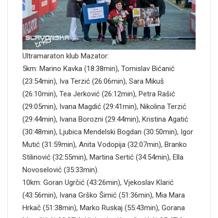
Ultramaraton klub Mazator:
5km: Marino Kavka (18:38min), Tomislav Bićanić
(23:54min), Iva Terzić (26:06min), Sara Mikuš
(26:10min), Tea Jerković (26:12min), Petra Rašić
(29:05min), Ivana Magdić (29:41min), Nikolina Terzić
(29:44min), Ivana Borozni (29:44min), Kristina Agatić
(30:48min), Ljubica Mendelski Bogdan (30:50min), Igor
Mutić (31:59min), Anita Vodopija (32:07min), Branko
Stilinović (32:55min), Martina Sertić (34:54min), Ella
Novoselović (35:33min).
10km: Goran Ugrčić (43:26min), Vjekoslav Klarić
(43:56min), Ivana Grško Šimić (51:36min), Mia Mara
Hrkač (51:38min), Marko Ruskaj (55:43min), Gorana