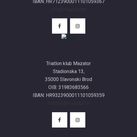
IBAN: HR7123900011101059367
ultra@mazator.hr
Triatlon klub Mazator
Stadionska 13,
35000 Slavonski Brod
OIB: 31983683566
IBAN: HR9323900011101059359
triatlon@mazator.hr