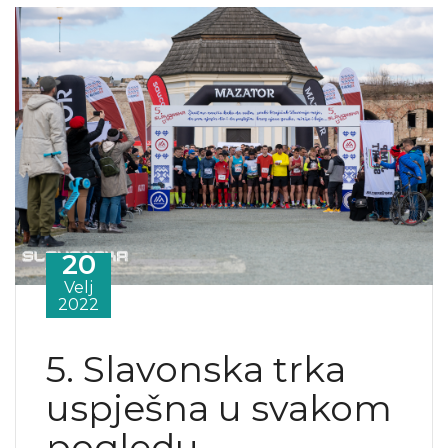
20
Velj
2022
5. Slavonska trka
uspješna u svakom
pogledu