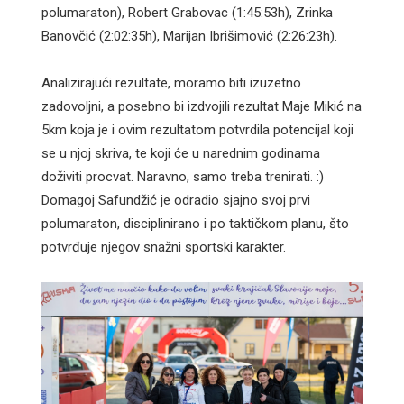
polumaraton), Robert Grabovac (1:45:53h), Zrinka
Banovčić (2:02:35h), Marijan Ibrišimović (2:26:23h).
Analizirajući rezultate, moramo biti izuzetno
zadovoljni, a posebno bi izdvojili rezultat Maje Mikić na
5km koja je i ovim rezultatom potvrdila potencijal koji
se u njoj skriva, te koji će u narednim godinama
doživiti procvat. Naravno, samo treba trenirati. :)
Domagoj Safundžić je odradio sjajno svoj prvi
polumaraton, disciplinirano i po taktičkom planu, što
potvrđuje njegov snažni sportski karakter.