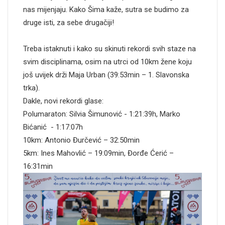
nas mijenjaju. Kako Šima kaže, sutra se budimo za
druge isti, za sebe drugačiji!
Treba istaknuti i kako su skinuti rekordi svih staze na
svim disciplinama, osim na utrci od 10km žene koju
još uvijek drži Maja Urban (39:53min – 1. Slavonska
trka).
Dakle, novi rekordi glase:
Polumaraton: Silvia Šimunović - 1:21:39h, Marko
Bićanić - 1:17:07h
10km: Antonio Đurčević – 32:50min
5km: Ines Mahovlić – 19:09min, Đorđe Ćerić –
16:31min