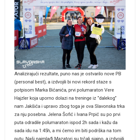
Analizirajući rezultate, puno nas je ostvarilo nove PB
(personal best), a izdvojili bi novi rekord staze s
potpisom Marka Bićanića, prvi polumaraton Vere
Hajzler koja uporno dolazi na treninge iz ‘’dalekog’’
nam Jakšića i upravo zbog toga je ova Slavonska trka
za nju posebna. Jelena Šofić i Ivana Prpić su po prvi
puta odradile polumaraton ispod 2h sada i kažu da
sada idu na 1:45h, a mi ćemo im biti podrška na tom
putu. Naši najmlađi Mazatori su trčali sjajno, a izdvojili